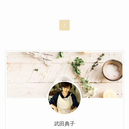
1
武田典子