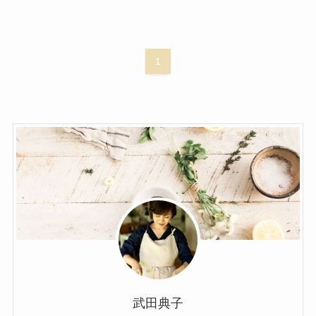
1
武田典子